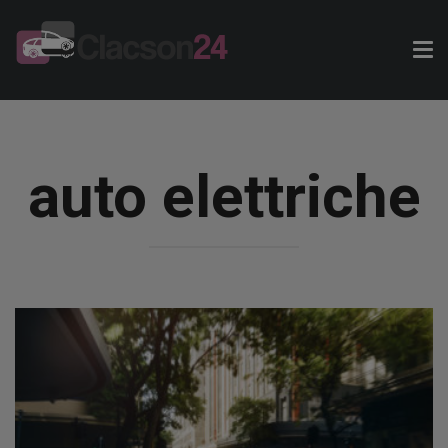
Tog
nav
auto elettriche