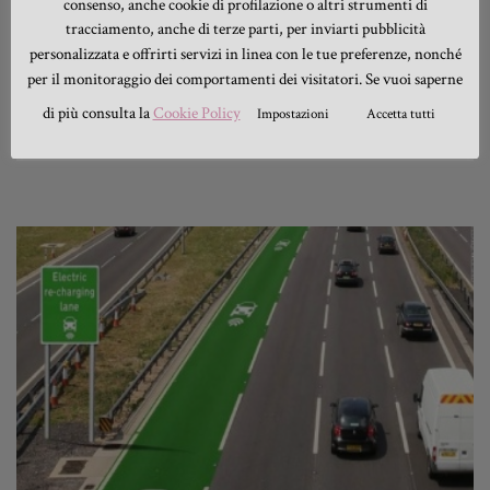
consenso, anche cookie di profilazione o altri strumenti di
apprezzare questo aspetto mantenendo sempre le
tracciamento, anche di terze parti, per inviarti pubblicità
caratteristiche che contraddistinguono il brand.
personalizzata e offrirti servizi in linea con le tue preferenze, nonché
per il monitoraggio dei comportamenti dei visitatori. Se vuoi saperne
di più consulta la
Cookie Policy
Impostazioni
Accetta tutti
GIULIO ORZIERI