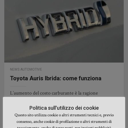
NEWS AUTOMOTIVE
Toyota Auris Ibrida: come funziona
L’aumento del costo carburante è la ragione
principale per la quale molti automobilisti stanno
Politica sull'utilizzo dei cookie
preferendo automobili ibride rispetto a quelle a
Questo sito utilizza cookie o altri strumenti tecnici e, previo
diesel o benzina. Queste si stanno evolvendo molto
consenso, anche cookie di profilazione o altri strumenti di
velocemente anche sui fattori legati alle prestazioni,
tracciamento, anche di terze parti, per inviarti pubblicità