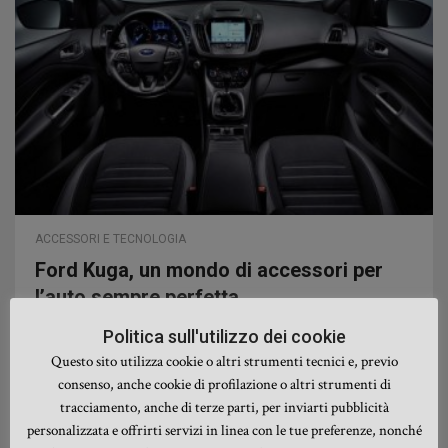
ACCESSORI E TECNOLOGIA
Ford Kuga, un mondo di accessori per
l’auto sempre perfetta
Politica sull'utilizzo dei cookie
Gli accessori per la Ford Kuga sono stati finemente
Questo sito utilizza cookie o altri strumenti tecnici e, previo
progettati e realizzati per consentire a chi è al volante
consenso, anche cookie di profilazione o altri strumenti di
di vivere un'esperienza di totale comfort,
tracciamento, anche di terze parti, per inviarti pubblicità
divertimento e sicurezza nell'affrontare un viaggio
personalizzata e offrirti servizi in linea con le tue preferenze, nonché