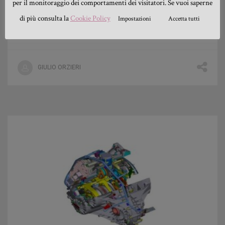
per il monitoraggio dei comportamenti dei visitatori. Se vuoi saperne
lungo o corto che sia. La Ford Kuga offre un'universo
di accessori davvero utili e facilmente applicabili per
di più consulta la
Cookie Policy
Impostazioni
Accetta tutti
ogni tipo di esigenza.
GIULIO ORZIERI