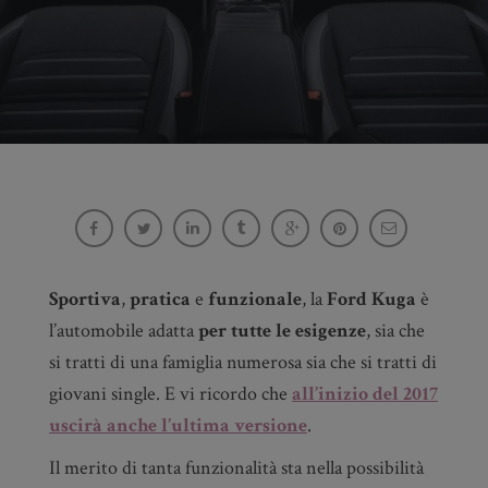
Ford Kuga, un mondo di accessori per l’auto
sempre perfetta
Giulio Orzieri
Sportiva
,
pratica
e
funzionale
, la
Ford Kuga
è
l’automobile adatta
per tutte le esigenze
, sia che
si tratti di una famiglia numerosa sia che si tratti di
giovani single. E vi ricordo che
all’inizio del 2017
uscirà anche l’ultima versione
.
Il merito di tanta funzionalità sta nella possibilità