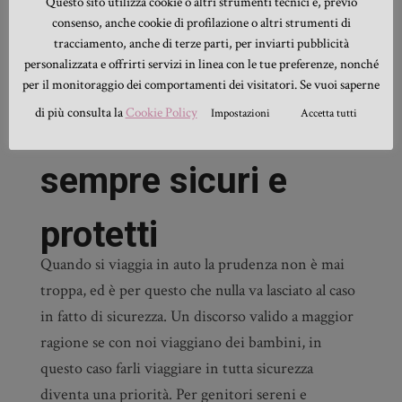
Questo sito utilizza cookie o altri strumenti tecnici e, previo
varie forme e con decorazioni diverse.
consenso, anche cookie di profilazione o altri strumenti di
tracciamento, anche di terze parti, per inviarti pubblicità
Accessori Ford
personalizzata e offrirti servizi in linea con le tue preferenze, nonché
per il monitoraggio dei comportamenti dei visitatori. Se vuoi saperne
di più consulta la
Cookie Policy
Impostazioni
Accetta tutti
Kuga per viaggiare
sempre sicuri e
protetti
Quando si viaggia in auto la prudenza non è mai
troppa, ed è per questo che nulla va lasciato al caso
in fatto di sicurezza. Un discorso valido a maggior
ragione se con noi viaggiano dei bambini, in
questo caso farli viaggiare in tutta sicurezza
diventa una priorità. Per genitori sereni e