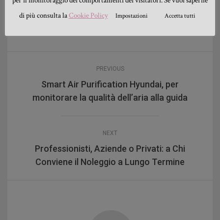
per il monitoraggio dei comportamenti dei visitatori. Se vuoi saperne
di più consulta la
Cookie Policy
Impostazioni
Accetta tutti
PREVIOUS
Smart Air Purification Hyundai, per
monitorare la qualità dell’aria alla guida
NEXT
Professionisti, Aziende o Privati: a Chi
Conviene il Noleggio a Lungo Termine