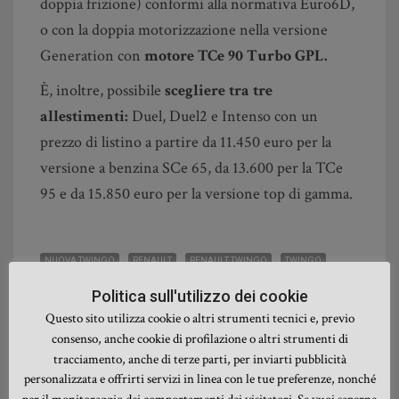
doppia frizione) conformi alla normativa Euro6D,
o con la doppia motorizzazione nella versione
Generation con
motore TCe 90 Turbo GPL.
È, inoltre, possibile
scegliere tra tre
allestimenti:
Duel, Duel2 e Intenso con un
prezzo di listino a partire da 11.450 euro per la
versione a benzina SCe 65, da 13.600 per la TCe
95 e da 15.850 euro per la versione top di gamma.
NUOVA TWINGO
RENAULT
RENAULT TWINGO
TWINGO
Politica sull'utilizzo dei cookie
Questo sito utilizza cookie o altri strumenti tecnici e, previo
consenso, anche cookie di profilazione o altri strumenti di
tracciamento, anche di terze parti, per inviarti pubblicità
personalizzata e offrirti servizi in linea con le tue preferenze, nonché
SHARE THIS: