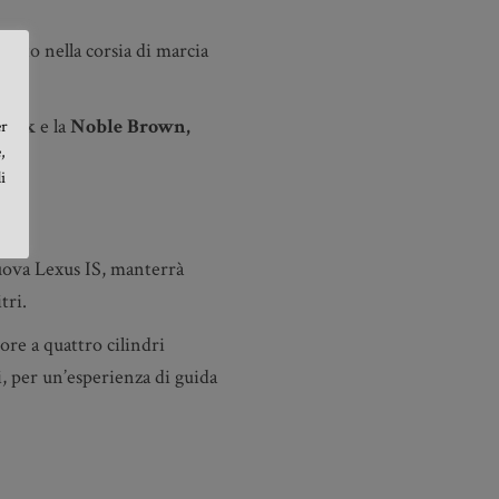
’auto nella corsia di marcia
lack
e la
Noble Brown,
er
,
i
uova Lexus IS, manterrà
tri.
ore a quattro cilindri
i, per un’esperienza di guida