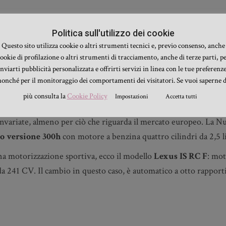
cerne la regolazione degli abbaglianti, il sistema che mantiene l
Politica sull'utilizzo dei cookie
abbinato al radar.
Questo sito utilizza cookie o altri strumenti tecnici e, previo consenso, anche
si arricchisce della scelta di due nuove colorazioni: la
Nuance B
ookie di profilazione o altri strumenti di tracciamento, anche di terze parti, p
inviarti pubblicità personalizzata e offrirti servizi in linea con le tue preferenze
finate combinazioni tra gli interni e l’esterno.
nonché per il monitoraggio dei comportamenti dei visitatori. Se vuoi saperne d
più consulta la
Cookie Policy
Impostazioni
Accetta tutti
oni: restano invariate
nvariate, almeno per ciò che riguarda il mercato europeo. La N
o versione 300h
con motore a benzina quattro cilindri da 2,5 li
na motorizzazione sportiva, ecco il modello
Lexus IS RC F
: mot
da 241 CV. Il cambio in questo caso, è automatico a otto rapport