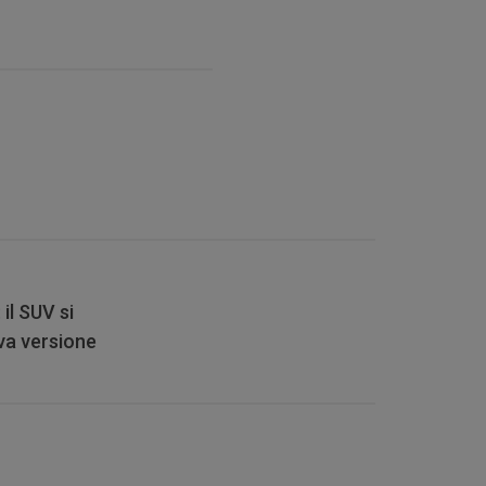
il SUV si
va versione