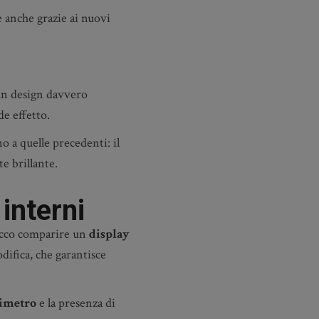
e anche grazie ai nuovi
un design davvero
e effetto.
o a quelle precedenti: il
e brillante.
interni
ecco comparire un
display
difica, che garantisce
imetro
e la presenza di