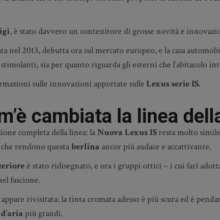
igi
, è stato davvero un contenitore di grosse novità e innovazi
iata nel 2013, debutta ora sul mercato europeo, e la casa automobi
stimolanti, sia per quanto riguarda gli esterni che l’abitacolo in
ormazioni sulle innovazioni apportate sulle
Lexus serie IS.
m’è cambiata la linea dell
ione completa della linea: la
Nuova Lexus IS
resta molto simile
, che rendono questa
berlina
ancor più audace e accattivante.
teriore
è stato ridisegnato, e ora i gruppi ottici – i cui fari ado
el fascione.
appare rivisitata: la tinta cromata adesso è più scura ed è pendan
 d’aria
più grandi.