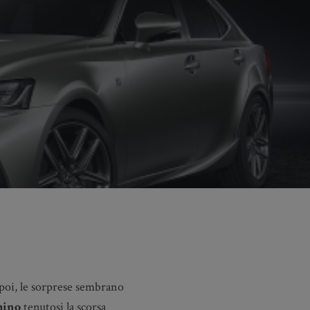
 poi, le sorprese sembrano
hino
tenutosi la scorsa