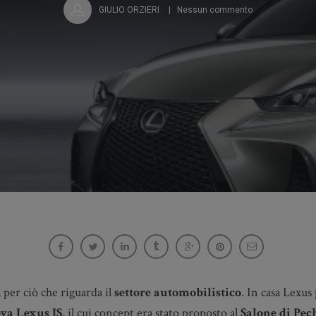
GIULIO ORZIERI
Nessun commento
 per ciò che riguarda il
settore automobilistico
. In casa Lexus
va Lexus IS
, il cui concept era stato proposto al
Salone di Pec