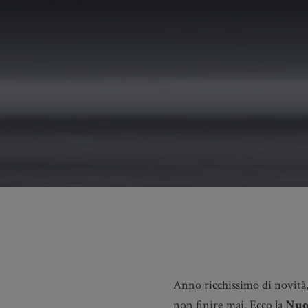
Nuova Lexus IS
Giulio Orzieri
Anno ricchissimo di novità,
non finire mai. Ecco la
Nuo