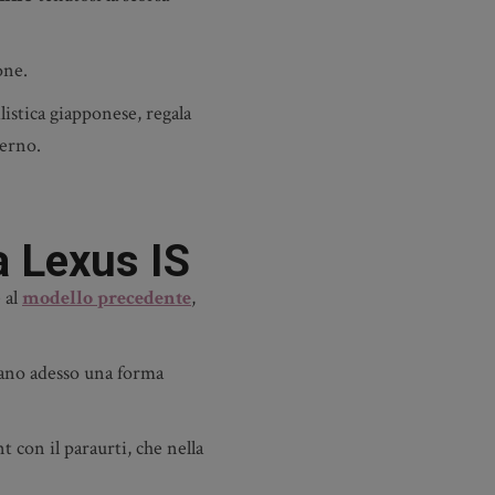
one.
listica giapponese, regala
terno.
a Lexus IS
 al
modello precedente
,
ttano adesso una forma
t con il paraurti, che nella