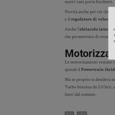
nuovi vani porta bicchieri.
Novità anche per ciò che con
e il
regolatore di velocità
Anche l’
abitacolo interno
c
che permettono di creare raf
Motorizzazi
Le motorizzazioni restano i
quindi il
Powertrain ibrid
Ma se proprio si desidera u
Turbo benzina da 2.0 litri, 
fuori dal comune.
AUTO
LEXUS