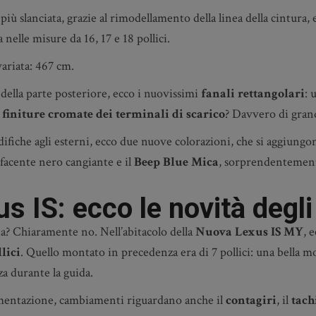
più slanciata, grazie al rimodellamento della linea della cintura, 
a nelle misure da 16, 17 e 18 pollici.
variata: 467 cm.
a della parte posteriore, ecco i nuovissimi
fanali rettangolari
: 
e
finiture cromate dei terminali di scarico
? Davvero di grand
fiche agli esterni, ecco due nuove colorazioni, che si aggiungon
facente nero cangiante e il
Beep Blue Mica
, sorprendentement
 IS: ecco le novità degli 
a? Chiaramente no. Nell’abitacolo della
Nuova Lexus IS MY
, 
lici
. Quello montato in precedenza era di 7 pollici: una bella mo
za durante la guida.
umentazione, cambiamenti riguardano anche il
contagiri
, il
tach