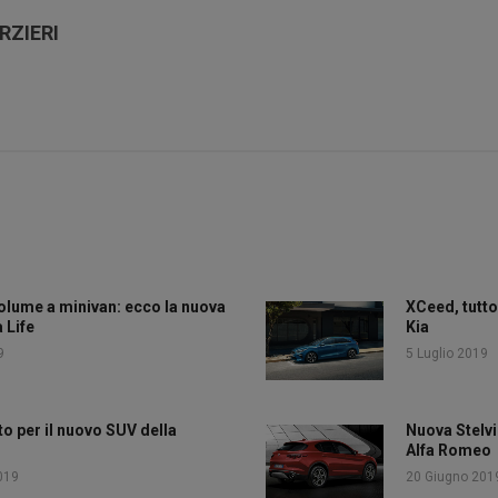
RZIERI
lume a minivan: ecco la nuova
XCeed, tutto
 Life
Kia
9
5 Luglio 2019
o per il nuovo SUV della
Nuova Stelvio
Alfa Romeo
019
20 Giugno 201