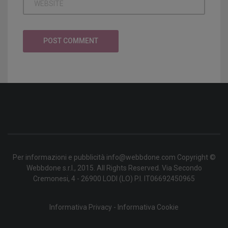
Per informazioni e pubblicità info@webbdone.com Copyright ©
Webbdone s.r.l., 2015. All Rights Reserved. Via Secondo
Cremonesi, 4 - 26900 LODI (LO) P.I. IT06692450965
Informativa Privacy
-
Informativa Cookie