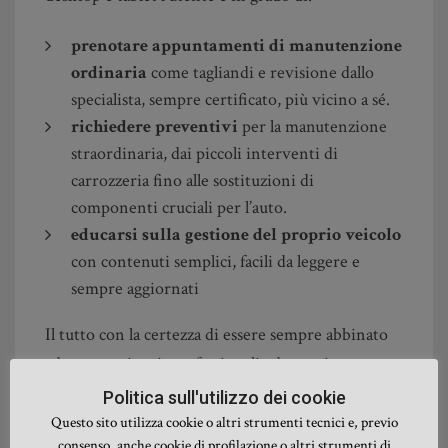
prenotare appuntamenti di manutenzione
ordinaria
come tagliandi e revisione dallo
specialista, sempre certificato, più vicino a sé.
richiedere preventivi
per la manutenzione
straordinaria, dai piccoli interventi di
carrozzeria fino alle sostituzioni di
componenti cruciali per l’auto.
educarsi sulla gestione del proprio veicolo
con contenuti semplici, facili da leggere e
sempre aggiornati
Il tutto con la certezza di essere sempre abbinato
ad operatori seri, professionali ed onesti.
Politica sull'utilizzo dei cookie
“Qualità significa fare le cose bene quando nessuno ti
Questo sito utilizza cookie o altri strumenti tecnici e, previo
sta guardando”
consenso, anche cookie di profilazione o altri strumenti di