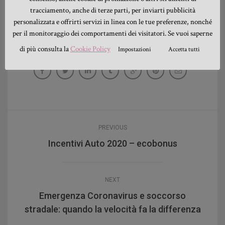
tracciamento, anche di terze parti, per inviarti pubblicità
Henry Ford
personalizzata e offrirti servizi in linea con le tue preferenze, nonché
per il monitoraggio dei comportamenti dei visitatori. Se vuoi saperne
SHARE THIS:
di più consulta la
Cookie Policy
Impostazioni
Accetta tutti
PREVIOUS
Incentivi Auto 2020 – ecobonus
NEXT
Emergenza Coronavirus e soccorso
stradale: quando la velocità fa la differenza