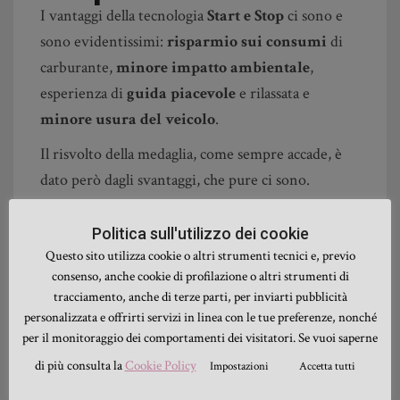
I vantaggi della tecnologia
Start e Stop
ci sono e
sono evidentissimi:
risparmio sui consumi
di
carburante,
minore impatto ambientale
,
esperienza di
guida piacevole
e rilassata e
minore usura del veicolo
.
Il risvolto della medaglia, come sempre accade, è
dato però dagli svantaggi, che pure ci sono.
Se è vero, infatti, che con questo sistema si va
Politica sull'utilizzo dei cookie
incontro ad una minore usura del motore, è anche
Questo sito utilizza cookie o altri strumenti tecnici e, previo
vero che di contro si può verificare una
maggiore
consenso, anche cookie di profilazione o altri strumenti di
usura della componentistica meccanica
che
tracciamento, anche di terze parti, per inviarti pubblicità
riguarda il funzionamento della batteria.
personalizzata e offrirti servizi in linea con le tue preferenze, nonché
per il monitoraggio dei comportamenti dei visitatori. Se vuoi saperne
Il sistema può presentare problemi in caso di
di più consulta la
Cookie Policy
Impostazioni
Accetta tutti
motore freddo o con climatizzatore acceso
,