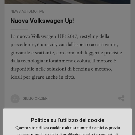
NEWS AUTOMOTIVE
Nuova Volkswagen Up!
La nuova Volkswagen UP! 2017, restyling della
precedente, è una city car dall'aspetto accattivante,
giovanile e scattante, con comandi leggeri e precisi e
dalla tecnologia infotainment evoluta. Il motore è
disponibile nelle soluzioni di benzina e metano,
ideali per girare anche in città.
GIULIO ORZIERI
Politica sull'utilizzo dei cookie
Questo sito utilizza cookie o altri strumenti tecnici e, previo
consenso, anche cookie di profilazione o altri strumenti di