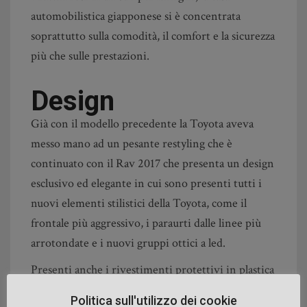
automobilistica giapponese si è concentrata
soprattutto sulla comodità, il comfort e la sicurezza
più che sulle prestazioni.
Design
Già con il modello precedente la Toyota aveva
messo mano ad un pesante restyling che è
continuato con il Rav 2017 che presenta un design
esclusivo ed elegante in cui sono presenti tutti i
nuovi elementi stilistici della Toyota, come il
frontale più aggressivo, i paraurti dalle linee più
arrotondate e i nuovi gruppi ottici a led.
Presenti anche i rivestimenti protettivi in plastica
scura che ne aumentano la solidità e proteggono il
Politica sull'utilizzo dei cookie