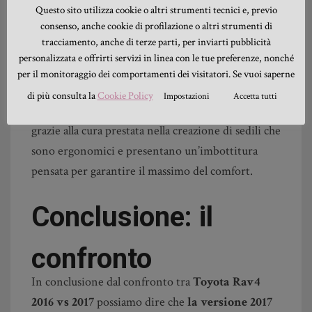
sottoscocca durante la guida in percorsi
Questo sito utilizza cookie o altri strumenti tecnici e, previo
fuoristrada.
consenso, anche cookie di profilazione o altri strumenti di
tracciamento, anche di terze parti, per inviarti pubblicità
Gli interni sono stati aggiornati e modernizzati
personalizzata e offrirti servizi in linea con le tue preferenze, nonché
con un ricorso massiccio alle morbide (considerato
per il monitoraggio dei comportamenti dei visitatori. Se vuoi saperne
da alcuni eccessivo). La cabina è molto spaziosa e
di più consulta la
Cookie Policy
Impostazioni
Accetta tutti
consente di viaggiare comodamente a 5 adulti
grazie alla cura prestata nella creazione di sedili che
sono ergonomici e presentano un’imbottitura
pensata per garantire il massimo del comfort.
Conclusione: il
confronto
In conclusione dal confronto tra
Toyota Rav4
2016 vs 2017
possiamo dire che
la versione 2017