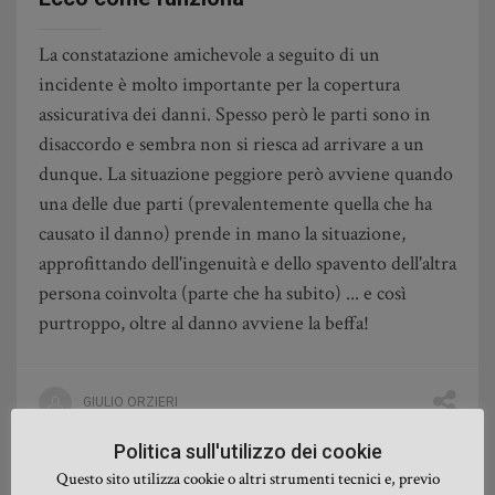
La constatazione amichevole a seguito di un
incidente è molto importante per la copertura
assicurativa dei danni. Spesso però le parti sono in
disaccordo e sembra non si riesca ad arrivare a un
dunque. La situazione peggiore però avviene quando
una delle due parti (prevalentemente quella che ha
causato il danno) prende in mano la situazione,
approfittando dell'ingenuità e dello spavento dell'altra
persona coinvolta (parte che ha subito) ... e così
purtroppo, oltre al danno avviene la beffa!
GIULIO ORZIERI
Politica sull'utilizzo dei cookie
Questo sito utilizza cookie o altri strumenti tecnici e, previo