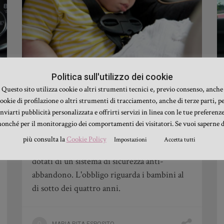
ACCESSORI E TECNOLOGIA
,
Politica sull'utilizzo dei cookie
NEWS
Questo sito utilizza cookie o altri strumenti tecnici e, previo consenso, anche
Seggiolini salva-bebè: tutto ciò
ookie di profilazione o altri strumenti di tracciamento, anche di terze parti, p
che c’è da sapere
inviarti pubblicità personalizzata e offrirti servizi in linea con le tue preferenze
nonché per il monitoraggio dei comportamenti dei visitatori. Se vuoi saperne d
Dal 1 luglio 2019, diventa obbligatorio
più consulta la
Cookie Policy
Impostazioni
Accetta tutti
installare in auto dei seggiolini salva-bebè,
dotati di un sistema di sicurezza anti-
abbandono. L'obbligo riguarda i bambini al
di sotto dei quattro anni.