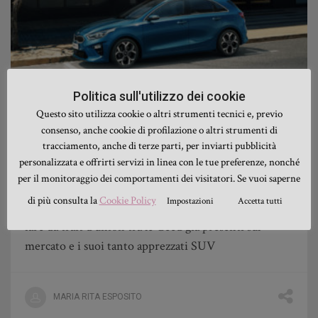
Politica sull'utilizzo dei cookie
Questo sito utilizza cookie o altri strumenti tecnici e, previo
consenso, anche cookie di profilazione o altri strumenti di
NEWS
,
NEWS AUTOMOTIVE
tracciamento, anche di terze parti, per inviarti pubblicità
XCeed, tutto sulla nuova arrivata in casa
personalizzata e offrirti servizi in linea con le tue preferenze, nonché
Kia
per il monitoraggio dei comportamenti dei visitatori. Se vuoi saperne
di più consulta la
Cookie Policy
Impostazioni
Accetta tutti
Kia lancia sul mercato la nuova XCeed che punta a
fare da trait d'union tra le Ceed già presenti sul
mercato e i suoi tanto apprezzati SUV
MARIA RITA ESPOSITO