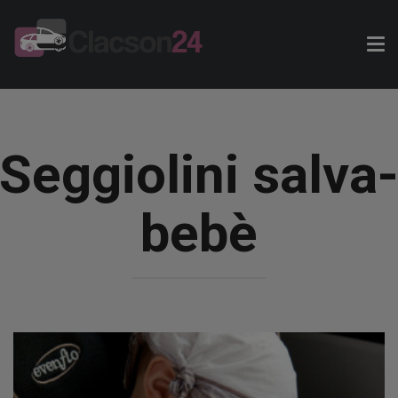
Tog
nav
Seggiolini salva
bebè