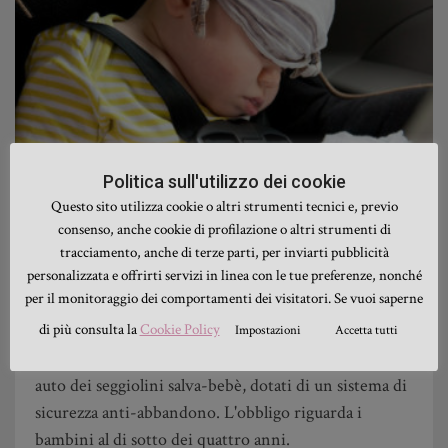
Politica sull'utilizzo dei cookie
Questo sito utilizza cookie o altri strumenti tecnici e, previo
consenso, anche cookie di profilazione o altri strumenti di
ACCESSORI E TECNOLOGIA
,
NEWS
tracciamento, anche di terze parti, per inviarti pubblicità
personalizzata e offrirti servizi in linea con le tue preferenze, nonché
Seggiolini salva-bebè: tutto ciò che c’è
per il monitoraggio dei comportamenti dei visitatori. Se vuoi saperne
da sapere
di più consulta la
Cookie Policy
Impostazioni
Accetta tutti
Dal 1 luglio 2019, diventa obbligatorio installare in
auto dei seggiolini salva-bebè, dotati di un sistema di
sicurezza anti-abbandono. L'obbligo riguarda i
bambini al di sotto dei quattro anni.