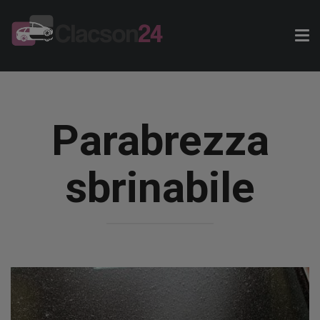
Tog
nav
Parabrezza
sbrinabile