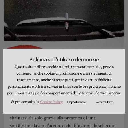
Politica sull'utilizzo dei cookie
Questo sito utilizza cookie o altri strumenti tecnici e, previo
ACCESSORI E TECNOLOGIA
consenso, anche cookie di profilazione o altri strumenti di
Parabrezza sbrinabile Volkswagen,
tracciamento, anche di terze parti, per inviarti pubblicità
personalizzata e offrirti servizi in linea con le tue preferenze, nonché
ghiaccio e sole non vi temo!
per il monitoraggio dei comportamenti dei visitatori. Se vuoi saperne
La Volkswagen ha messo a punto un parabrezza
di più consulta la
Cookie Policy
Impostazioni
Accetta tutti
sbrinabile, ovvero uno speciale parabrezza capace di
sbrinarsi da solo grazie alla presenza di una
sottilissima lastra d'argento che funziona da schermo